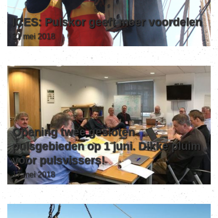
ICES: Pulskor geeft meer voordelen
31 mei 2018
Opening twee gesloten
pulsgebieden op 1 juni. Dikke pluim
voor pulsvissers!
17 mei 2018