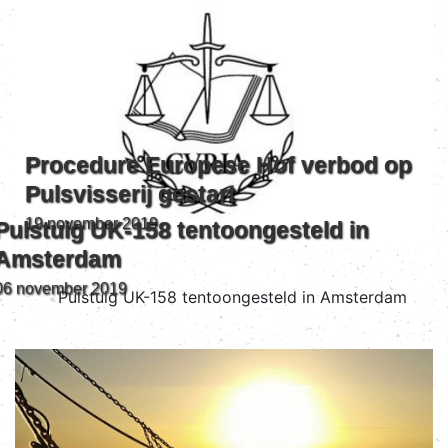
Procedure Europese Hof verbod op
Pulsvisserij gestart
19 november 2019
Pulstuig UK-158 tentoongesteld in
Amsterdam
06 november 2019