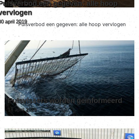
14 mei 2019
Pulsverbod een gegeven: alle hoop
vervlogen
30 april 2019
Pulsvissers worden geïnformeerd
18 april 2019