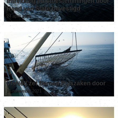
intrekking pulstoestemmingen door
Raad van State bevestigd
24 april 2026
VisNed zet beroep Pulszaken door
25 november 2021