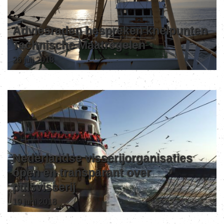
Adviesraden bespreken knelpunten
Technische Maatregelen
26 juli 2018
Nederlandse visserijorganisaties
open en transparant over
pulsvisserij
19 juni 2018