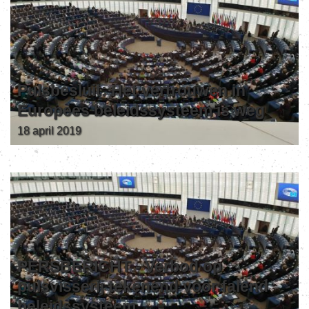
Pulsbesluit: Het vertrouwen in
Europees beleidssysteem is weg
18 april 2019
PERSBERICHT - Verbod op
pulsvisserij tekenend voor falend
beleidssysteem