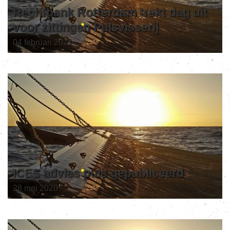
Rechtbank Rotterdam trekt dag uit
voor zittingen Pulsvisserij
04 februari 2021
ICES advies puls gepubliceerd
28 mei 2020