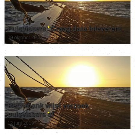
Pulsvissers: Graag data inleveren!
09 oktober 2019
Rechtbank wijst verzoek
pulsvissers af
12 juni 2019