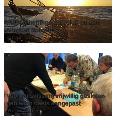
Pulsontheffingen: besluit nu aan
Minister Schouten
20 maart 2019
Voor pulsvisserij vrijwillig gesloten
gebieden deels aangepast
05 maart 2019