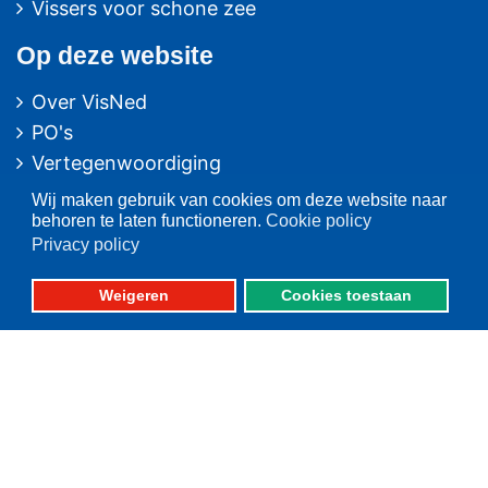
Vissers voor schone zee
Op deze website
Over VisNed
PO's
Vertegenwoordiging
Contact
Wij maken gebruik van cookies om deze website naar
behoren te laten functioneren.
Cookie policy
Nieuwsarchief
Privacy policy
Contact
informatie
Weigeren
Cookies toestaan
Postbus 59
8320 AB URK
Bezoekadres:
Vlaak 12 URK
Telefoon: 0527-684141