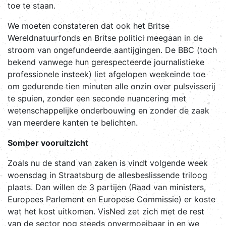
toe te staan.
We moeten constateren dat ook het Britse
Wereldnatuurfonds en Britse politici meegaan in de
stroom van ongefundeerde aantijgingen. De BBC (toch
bekend vanwege hun gerespecteerde journalistieke
professionele insteek) liet afgelopen weekeinde toe
om gedurende tien minuten alle onzin over pulsvisserij
te spuien, zonder een seconde nuancering met
wetenschappelijke onderbouwing en zonder de zaak
van meerdere kanten te belichten.
Somber vooruitzicht
Zoals nu de stand van zaken is vindt volgende week
woensdag in Straatsburg de allesbeslissende triloog
plaats. Dan willen de 3 partijen (Raad van ministers,
Europees Parlement en Europese Commissie) er koste
wat het kost uitkomen. VisNed zet zich met de rest
van de sector nog steeds onvermoeibaar in en we