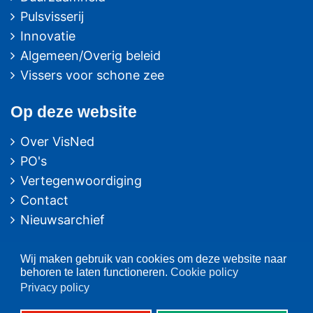
Pulsvisserij
Innovatie
Algemeen/Overig beleid
Vissers voor schone zee
Op deze website
Over VisNed
PO's
Vertegenwoordiging
Contact
Nieuwsarchief
Contact
informatie
Wij maken gebruik van cookies om deze website naar
behoren te laten functioneren.
Cookie policy
Postbus 59
Privacy policy
8320 AB URK