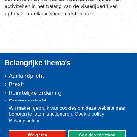
activiteiten in het belang van de visserijbedrijven
optimaal op elkaar kunnen afstemmen.
Belangrijke thema's
Aanlandplicht
Brexit
Ruimtelijke ordening
Duurzaamheid
Wij maken gebruik van cookies om deze website naar
Pulsvisserij
behoren te laten functioneren.
Cookie policy
Innovatie
Privacy policy
Algemeen/Overig beleid
Vissers voor schone zee
Weigeren
Cookies toestaan