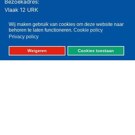
Bezoekadres:
Vlaak 12 URK
Telefoon: 0527-684141
Wij maken gebruik van cookies om deze website naar
behoren te laten functioneren.
Cookie policy
Fax: 0527-684166
Privacy policy
Weigeren
Cookies toestaan
Please set your twitter API
key properly in your
shortcode ultimate plugin
settings.