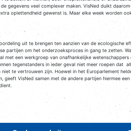
n de gegevens veel complexer maken. VisNed duikt daaro
xtra oplettendheid gewenst is. Maar elke week worden ook 
eling uit te brengen ten aanzien van de ecologische effec
se partijen om het onderzoeksproces in gang te zetten. W
S zal met een werkgroep van onafhankelijke wetenschappers
unnen tegenstanders in ieder geval niet meer roepen dat al
m niet te vertrouwen zijn. Hoewel in het Europarlement held
n, geeft VisNed samen met de andere partijen hiermee een d
dient.