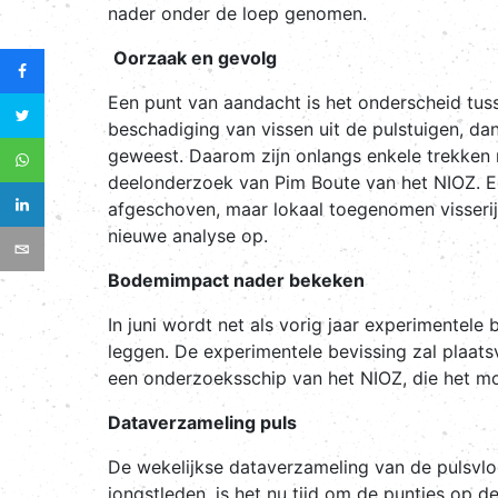
nader onder de loep genomen.
Oorzaak en gevolg
Een punt van aandacht is het onderscheid tuss
beschadiging van vissen uit de pulstuigen, dan
geweest. Daarom zijn onlangs enkele trekken
deelonderzoek van Pim Boute van het NIOZ. Ee
afgeschoven, maar lokaal toegenomen visseriji
nieuwe analyse op.
Bodemimpact nader bekeken
In juni wordt net als vorig jaar experimentele
leggen. De experimentele bevissing zal plaatsv
een onderzoeksschip van het NIOZ, die het mo
Dataverzameling puls
De wekelijkse dataverzameling van de pulsvloo
jongstleden, is het nu tijd om de puntjes op 