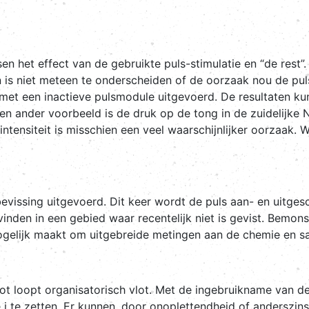
en het effect van de gebruikte puls-stimulatie en “de rest
 is niet meteen te onderscheiden of de oorzaak nou de puls
 met een inactieve pulsmodule uitgevoerd. De resultaten 
n ander voorbeeld is de druk op de tong in de zuidelijke
ntensiteit is misschien een veel waarschijnlijker oorzaak. 
 bevissing uitgevoerd. Dit keer wordt de puls aan- en uitge
inden in een gebied waar recentelijk niet is gevist. Bemons
gelijk maakt om uitgebreide metingen aan de chemie en sa
t loopt organisatorisch vlot. Met de ingebruikname van de 
de i te zetten. Er kunnen, door onoplettendheid of anderszi