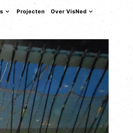
rs
Projecten
Over VisNed