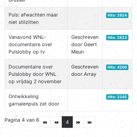
Puls: afwachten maar
Hits: 2824
niet stilzitten
Vanavond WNL-
Geschreven
Hits: 2823
documentaire over
door Geert
Pulslobby op tv
Meun
Documentaire over
Geschreven
Hits: 4200
Pulslobby door WNL
door Array
op vrijdag 2 november
Ontwikkeling
Hits: 2345
garnalenpuls zet door
Pagina 4 van 6
4