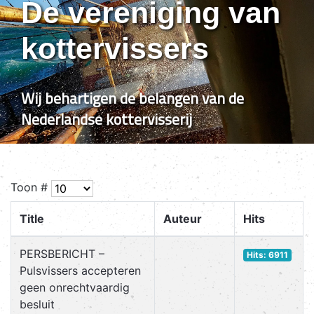
De vereniging van
kottervissers
Wij behartigen de belangen van de
Nederlandse kottervisserij
Toon #
Title
Auteur
Hits
PERSBERICHT –
Hits: 6911
Pulsvissers accepteren
geen onrechtvaardig
besluit