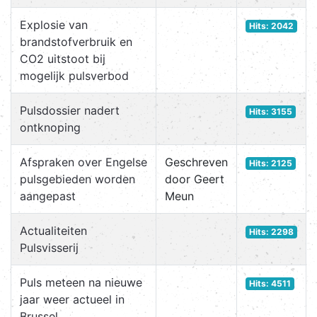
Explosie van
Hits: 2042
brandstofverbruik en
CO2 uitstoot bij
mogelijk pulsverbod
Pulsdossier nadert
Hits: 3155
ontknoping
Afspraken over Engelse
Geschreven
Hits: 2125
pulsgebieden worden
door Geert
aangepast
Meun
Actualiteiten
Hits: 2298
Pulsvisserij
Puls meteen na nieuwe
Hits: 4511
jaar weer actueel in
Brussel