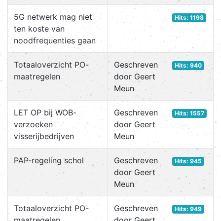
5G netwerk mag niet
Hits: 1198
ten koste van
noodfrequenties gaan
Totaaloverzicht PO-
Geschreven
Hits: 940
maatregelen
door Geert
Meun
LET OP bij WOB-
Geschreven
Hits: 1557
verzoeken
door Geert
visserijbedrijven
Meun
PAP-regeling schol
Geschreven
Hits: 945
door Geert
Meun
Totaaloverzicht PO-
Geschreven
Hits: 949
maatregelen
door Geert