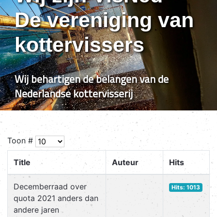
De vereniging van
kottervissers
Wij behartigen de belangen van de
Nederlandse kottervisserij
Toon #
Title
Auteur
Hits
Decemberraad over
Hits: 1013
quota 2021 anders dan
andere jaren