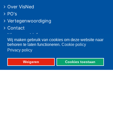
Over VisNed
PO's
Vertegenwoordiging
Contact
Nieuwsarchief
Wij maken gebruik van cookies om deze website naar
behoren te laten functioneren.
Cookie policy
Contact
informatie
Privacy policy
Postbus 59
Weigeren
Cookies toestaan
8320 AB URK
Bezoekadres:
Vlaak 12 URK
Telefoon: 0527-684141
Fax: 0527-684166