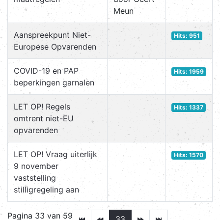
Meun
Aanspreekpunt Niet-
Hits: 951
Europese Opvarenden
COVID-19 en PAP
Hits: 1959
beperkingen garnalen
LET OP! Regels
Hits: 1337
omtrent niet-EU
opvarenden
LET OP! Vraag uiterlijk
Hits: 1570
9 november
vaststelling
stilligregeling aan
Pagina 33 van 59
33