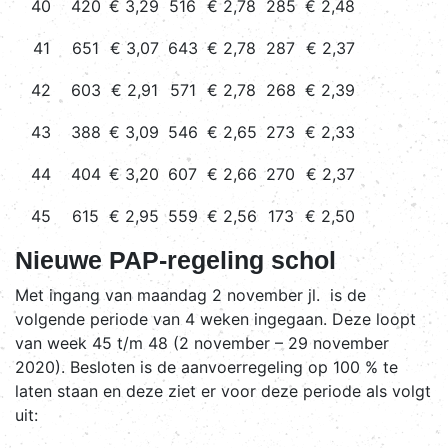
40
420
€ 3,29
516
€ 2,78
285
€ 2,48
41
651
€ 3,07
643
€ 2,78
287
€ 2,37
42
603
€ 2,91
571
€ 2,78
268
€ 2,39
43
388
€ 3,09
546
€ 2,65
273
€ 2,33
44
404
€ 3,20
607
€ 2,66
270
€ 2,37
45
615
€ 2,95
559
€ 2,56
173
€ 2,50
Nieuwe PAP-regeling schol
Met ingang van maandag 2 november jl. is de
volgende periode van 4 weken ingegaan. Deze loopt
van week 45 t/m 48 (2 november – 29 november
2020). Besloten is de aanvoerregeling op 100 % te
laten staan en deze ziet er voor deze periode als volgt
uit: