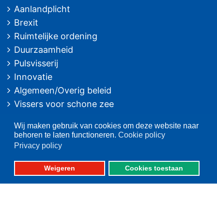
Aanlandplicht
Brexit
Ruimtelijke ordening
Duurzaamheid
Pulsvisserij
Innovatie
Algemeen/Overig beleid
Vissers voor schone zee
Op deze website
Wij maken gebruik van cookies om deze website naar
behoren te laten functioneren.
Cookie policy
Over VisNed
Privacy policy
PO's
Weigeren
Cookies toestaan
Vertegenwoordiging
Contact
Nieuwsarchief