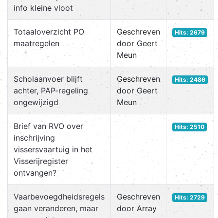
info kleine vloot
Totaaloverzicht PO
Geschreven
Hits: 2679
maatregelen
door Geert
Meun
Scholaanvoer blijft
Geschreven
Hits: 2486
achter, PAP-regeling
door Geert
ongewijzigd
Meun
Brief van RVO over
Hits: 2510
inschrijving
vissersvaartuig in het
Visserijregister
ontvangen?
Vaarbevoegdheidsregels
Geschreven
Hits: 2729
gaan veranderen, maar
door Array