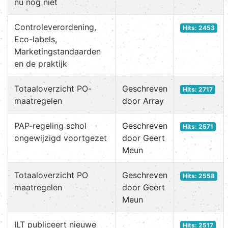
nu nog niet
Controleverordening,
Hits: 2453
Eco-labels,
Marketingstandaarden
en de praktijk
Totaaloverzicht PO-
Geschreven
Hits: 2717
maatregelen
door Array
PAP-regeling schol
Geschreven
Hits: 2571
ongewijzigd voortgezet
door Geert
Meun
Totaaloverzicht PO
Geschreven
Hits: 2558
maatregelen
door Geert
Meun
ILT publiceert nieuwe
Hits: 2517