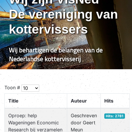
De vereniging van
kottervissers
Wij behartigen de belangen van de
Nederlandse kottervisserij
Toon #
Title
Auteur
Hits
Oproep: help
Geschreven
Hits: 2781
Wageningen Economic
door Geert
Research bij verzamelen
Meun