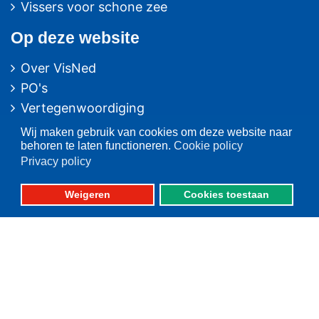
Vissers voor schone zee
Op deze website
Over VisNed
PO's
Vertegenwoordiging
Contact
Wij maken gebruik van cookies om deze website naar
behoren te laten functioneren.
Cookie policy
Nieuwsarchief
Privacy policy
Contact
informatie
Weigeren
Cookies toestaan
Postbus 59
8320 AB URK
Bezoekadres:
Vlaak 12 URK
Telefoon: 0527-684141