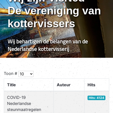
De vereniging van
kottervissers
Wij behartigen de belangen van de
Nederlandse kottervisserij
Toon #
Title
Auteur
Hits
COVID-19
Hits: 4124
Nederlandse
steunmaatregelen