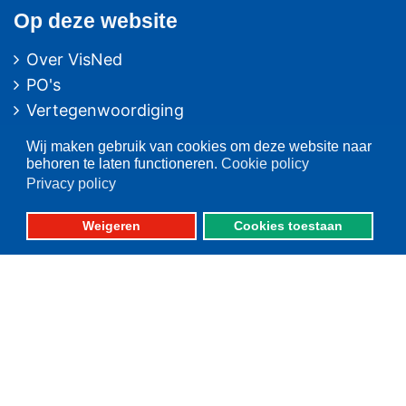
Op deze website
Over VisNed
PO's
Vertegenwoordiging
Contact
Wij maken gebruik van cookies om deze website naar
Nieuwsarchief
behoren te laten functioneren.
Cookie policy
Privacy policy
Contact
informatie
Weigeren
Cookies toestaan
Postbus 59
8320 AB URK
Bezoekadres:
Vlaak 12 URK
Telefoon: 0527-684141
Fax: 0527-684166