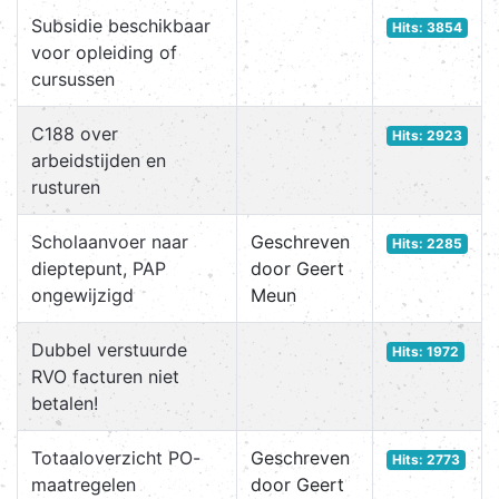
Subsidie beschikbaar
Hits: 3854
voor opleiding of
cursussen
C188 over
Hits: 2923
arbeidstijden en
rusturen
Scholaanvoer naar
Geschreven
Hits: 2285
dieptepunt, PAP
door Geert
ongewijzigd
Meun
Dubbel verstuurde
Hits: 1972
RVO facturen niet
betalen!
Totaaloverzicht PO-
Geschreven
Hits: 2773
maatregelen
door Geert