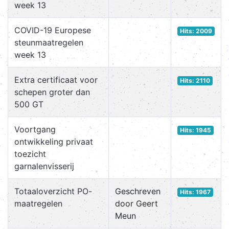
week 13
COVID-19 Europese
Hits: 2009
steunmaatregelen
week 13
Extra certificaat voor
Hits: 2110
schepen groter dan
500 GT
Voortgang
Hits: 1945
ontwikkeling privaat
toezicht
garnalenvisserij
Totaaloverzicht PO-
Geschreven
Hits: 1967
maatregelen
door Geert
Meun