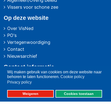
Algemeen/Overig beleid
Vissers voor schone zee
Op deze website
Over VisNed
PO's
Vertegenwoordiging
Contact
Nieuwsarchief
Contact
informatie
Wij maken gebruik van cookies om deze website naar
behoren te laten functioneren.
Cookie policy
Postbus 59
Privacy policy
8320 AB URK
Weigeren
Cookies toestaan
Bezoekadres:
Vlaak 12 URK