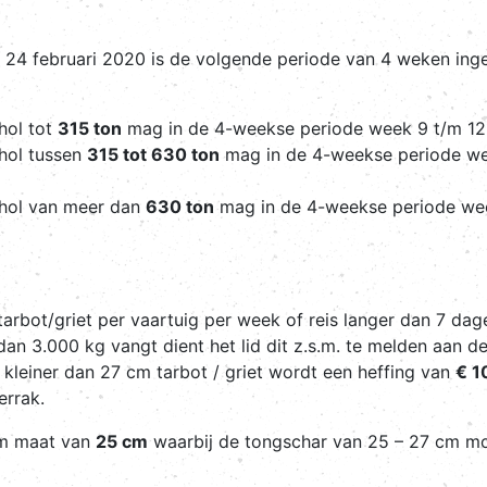
24 februari 2020 is de volgende periode van 4 weken ing
hol tot
315 ton
mag in de 4-weekse periode week 9 t/m 1
chol tussen
315 tot 630 ton
mag in de 4-weekse periode w
chol van meer dan
630 ton
mag in de 4-weekse periode we
arbot/griet per vaartuig per week of reis langer dan 7 dag
an 3.000 kg vangt dient het lid dit z.s.m. te melden aan d
kleiner dan 27 cm tarbot / griet wordt een heffing van
€ 1
errak.
um maat van
25 cm
waarbij de tongschar van 25 – 27 cm mo