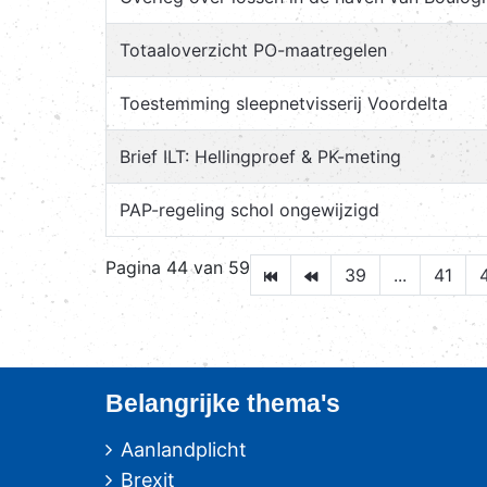
Totaaloverzicht PO-maatregelen
Toestemming sleepnetvisserij Voordelta
Brief ILT: Hellingproef & PK-meting
PAP-regeling schol ongewijzigd
Pagina 44 van 59
39
...
41
Belangrijke thema's
Aanlandplicht
Brexit