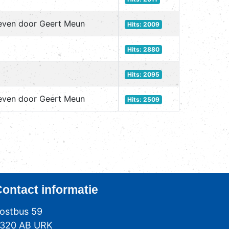
even door Geert Meun
Hits: 2009
Hits: 2880
Hits: 2095
even door Geert Meun
Hits: 2509
Contact
informatie
ostbus 59
320 AB URK