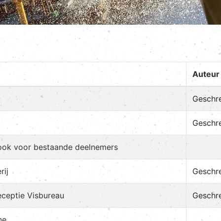
Auteur
Geschr
Geschr
ok voor bestaande deelnemers
rij
Geschr
eceptie Visbureau
Geschr
ne