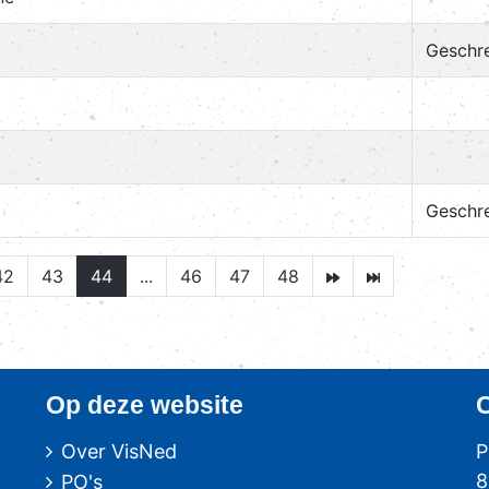
Geschr
Geschr
42
43
44
...
46
47
48
Op deze website
Over VisNed
P
8
PO's