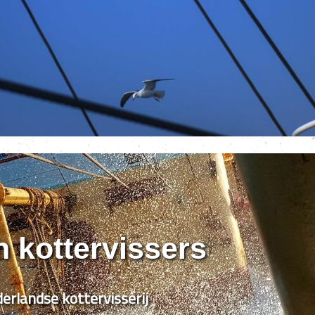
n kottervissers
erlandse kottervisserij