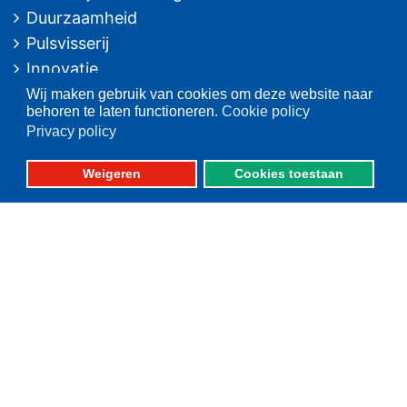
Duurzaamheid
Pulsvisserij
Innovatie
Algemeen/Overig beleid
Wij maken gebruik van cookies om deze website naar
behoren te laten functioneren.
Cookie policy
Vissers voor schone zee
Privacy policy
Op deze website
Weigeren
Cookies toestaan
Over VisNed
PO's
Vertegenwoordiging
Contact
Nieuwsarchief
Contact
informatie
Postbus 59
8320 AB URK