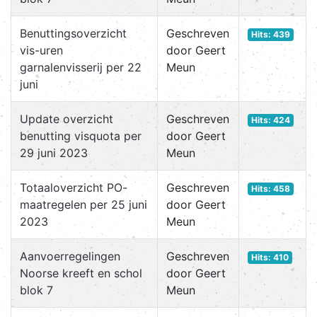
Benuttingsoverzicht
Geschreven
Hits: 439
vis-uren
door Geert
garnalenvisserij per 22
Meun
juni
Update overzicht
Geschreven
Hits: 424
benutting visquota per
door Geert
29 juni 2023
Meun
Totaaloverzicht PO-
Geschreven
Hits: 458
maatregelen per 25 juni
door Geert
2023
Meun
Aanvoerregelingen
Geschreven
Hits: 410
Noorse kreeft en schol
door Geert
blok 7
Meun