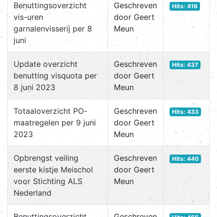
Benuttingsoverzicht
Geschreven
Hits: 416
vis-uren
door Geert
garnalenvisserij per 8
Meun
juni
Update overzicht
Geschreven
Hits: 437
benutting visquota per
door Geert
8 juni 2023
Meun
Totaaloverzicht PO-
Geschreven
Hits: 433
maatregelen per 9 juni
door Geert
2023
Meun
Opbrengst veiling
Geschreven
Hits: 440
eerste kistje Meischol
door Geert
voor Stichting ALS
Meun
Nederland
Benuttingsoverzicht
Geschreven