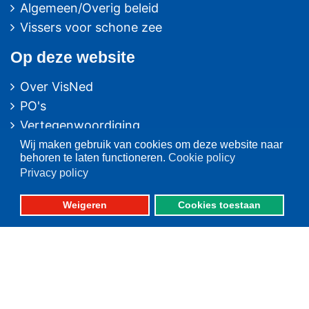
Algemeen/Overig beleid
Vissers voor schone zee
Op deze website
Over VisNed
PO's
Vertegenwoordiging
Contact
Wij maken gebruik van cookies om deze website naar
behoren te laten functioneren.
Cookie policy
Nieuwsarchief
Privacy policy
Contact
informatie
Weigeren
Cookies toestaan
Postbus 59
8320 AB URK
Bezoekadres:
Vlaak 12 URK