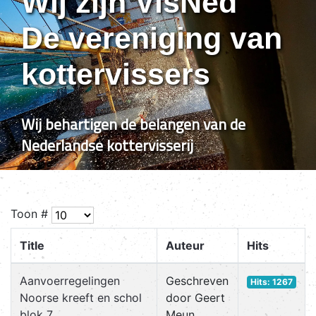
Wij zijn VisNed
De vereniging van
kottervissers
Wij behartigen de belangen van de
Nederlandse kottervisserij
Toon #
Title
Auteur
Hits
Aanvoerregelingen
Geschreven
Hits: 1267
Noorse kreeft en schol
door Geert
blok 7
Meun