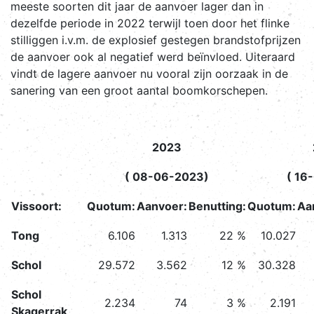
meeste soorten dit jaar de aanvoer lager dan in
dezelfde periode in 2022 terwijl toen door het flinke
stilliggen i.v.m. de explosief gestegen brandstofprijzen
de aanvoer ook al negatief werd beïnvloed. Uiteraard
vindt de lagere aanvoer nu vooral zijn oorzaak in de
sanering van een groot aantal boomkorschepen.
2023
( 08-06-2023)
( 16
Vissoort:
Quotum:
Aanvoer:
Benutting:
Quotum:
Aa
Tong
6.106
1.313
22 %
10.027
Schol
29.572
3.562
12 %
30.328
Schol
2.234
74
3 %
2.191
Skagerrak