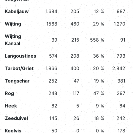
Kabeljauw
1.684
205
12 %
987
Wijting
1568
460
29 %
1.270
Wijting
39
215
558 %
91
Kanaal
Langoustines
574
208
36 %
793
Tarbot/Griet
1.966
400
20 %
2.842
Tongschar
252
47
19 %
381
Rog
248
117
47 %
297
Heek
62
5
9 %
64
Zeeduivel
145
26
18 %
242
Koolvis
50
0
0 %
178