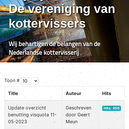
De vereniging van
kottervissers
Wij behartigen de belangen van de
Nederlandse kottervisserij
Toon #
Title
Auteur
Hits
Update overzicht
Geschreven
Hits: 450
benutting visquota 11-
door Geert
05-2023
Meun