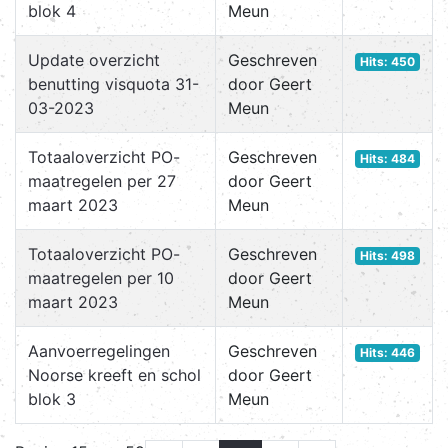
blok 4
Meun
Update overzicht
Geschreven
Hits: 450
benutting visquota 31-
door Geert
03-2023
Meun
Totaaloverzicht PO-
Geschreven
Hits: 484
maatregelen per 27
door Geert
maart 2023
Meun
Totaaloverzicht PO-
Geschreven
Hits: 498
maatregelen per 10
door Geert
maart 2023
Meun
Aanvoerregelingen
Geschreven
Hits: 446
Noorse kreeft en schol
door Geert
blok 3
Meun