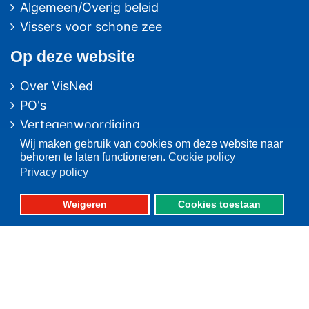
Algemeen/Overig beleid
Vissers voor schone zee
Op deze website
Over VisNed
PO's
Vertegenwoordiging
Contact
Wij maken gebruik van cookies om deze website naar
behoren te laten functioneren.
Cookie policy
Nieuwsarchief
Privacy policy
Contact
informatie
Weigeren
Cookies toestaan
Postbus 59
8320 AB URK
Bezoekadres:
Vlaak 12 URK