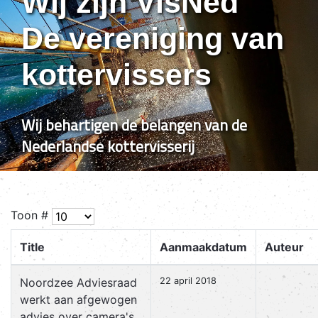
Wij zijn VisNed
De vereniging van
kottervissers
Wij behartigen de belangen van de
Nederlandse kottervisserij
Toon #
Title
Aanmaakdatum
Auteur
Noordzee Adviesraad
22 april 2018
werkt aan afgewogen
advies over camera's