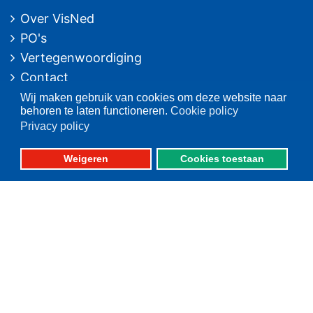
Over VisNed
PO's
Vertegenwoordiging
Contact
Nieuwsarchief
Wij maken gebruik van cookies om deze website naar
behoren te laten functioneren.
Cookie policy
Privacy policy
Contact
informatie
Weigeren
Cookies toestaan
Postbus 59
8320 AB URK
Bezoekadres:
Vlaak 12 URK
Telefoon: 0527-684141
Fax: 0527-684166