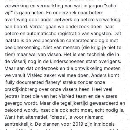
verwerking en vermarkting van wat in jargon “schol
vijf” is gaan heten. En onderzoek naar betere
overleving door ander netwerk en betere verwerking
aan boord. Verder gaan we onderzoek doen naar
betere en automatische registratie van vangsten. Dat
laatste is de veelbesproken cameratechnologie met
beeldherkenning. Niet van mensen (die krijg je niet te
zien) maar wel van vissen. Het is een techniek die in
de visserij nog in de kinderschoenen staat overigens.
Maar aan dat onderzoek en die ontwikkeling moeten
we vanuit VisNed zeker wel mee doen. Anders komt
'fully documented fishery' straks zonder onze
praktijkinbreng over onze vissers heen. Heel veel
(extra) inzet die van het VisNed team en de vissers
gevergd wordt. Maar die tegelijkertijd gewaardeerd en
beloond wordt. Inzet die ook echt moet, echt nodig is.
Want het alternatief, “chaos”, is voor niemand
aantrekkelijk. De plannen voor 2019 zijn inmiddels