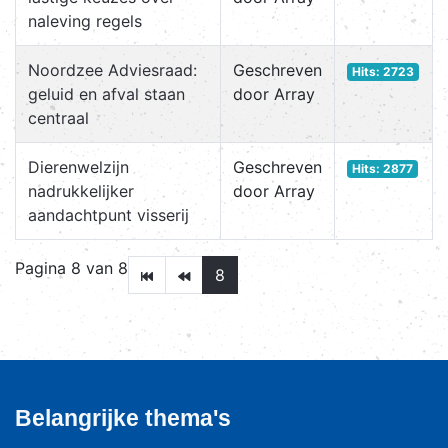
naleving regels
Noordzee Adviesraad:
Geschreven
Hits: 2723
geluid en afval staan
door Array
centraal
Dierenwelzijn
Geschreven
Hits: 2877
nadrukkelijker
door Array
aandachtpunt visserij
Pagina 8 van 8
8
Belangrijke thema's