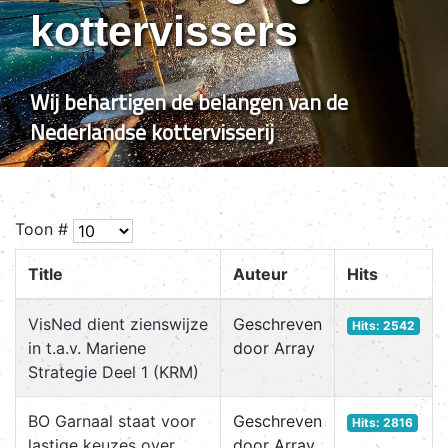
kottervissers
Wij behartigen de belangen van de
Nederlandse kottervisserij
Toon #
Title
Auteur
Hits
VisNed dient zienswijze
Geschreven
Hits: 2542
in t.a.v. Mariene
door Array
Strategie Deel 1 (KRM)
BO Garnaal staat voor
Geschreven
Hits: 2816
lastige keuzes over
door Array