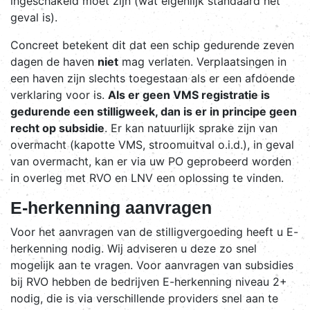
ingeschakeld moet zijn (wat eigenlijk standaard het
geval is).
Concreet betekent dit dat een schip gedurende zeven
dagen de haven
niet
mag verlaten. Verplaatsingen in
een haven zijn slechts toegestaan als er een afdoende
verklaring voor is.
Als er geen VMS registratie is
gedurende een stilligweek, dan is er in principe geen
recht op subsidie
. Er kan natuurlijk sprake zijn van
overmacht (kapotte VMS, stroomuitval o.i.d.), in geval
van overmacht, kan er via uw PO geprobeerd worden
in overleg met RVO en LNV een oplossing te vinden.
E-herkenning aanvragen
Voor het aanvragen van de stilligvergoeding heeft u E-
herkenning nodig. Wij adviseren u deze zo snel
mogelijk aan te vragen. Voor aanvragen van subsidies
bij RVO hebben de bedrijven E-herkenning niveau 2+
nodig, die is via verschillende providers snel aan te