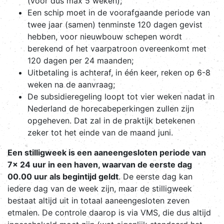
(voor dus max 5 weken);
Een schip moet in de voorafgaande periode van
twee jaar (samen) tenminste 120 dagen gevist
hebben, voor nieuwbouw schepen wordt
berekend of het vaarpatroon overeenkomt met
120 dagen per 24 maanden;
Uitbetaling is achteraf, in één keer, reken op 6-8
weken na de aanvraag;
De subsidieregeling loopt tot vier weken nadat in
Nederland de horecabeperkingen zullen zijn
opgeheven. Dat zal in de praktijk betekenen
zeker tot het einde van de maand juni.
Een stilligweek is een aaneengesloten periode van
7x 24 uur in een haven, waarvan de eerste dag
00.00 uur als begintijd geldt
. De eerste dag kan
iedere dag van de week zijn, maar de stilligweek
bestaat altijd uit in totaal aaneengesloten zeven
etmalen. De controle daarop is via VMS, die dus altijd