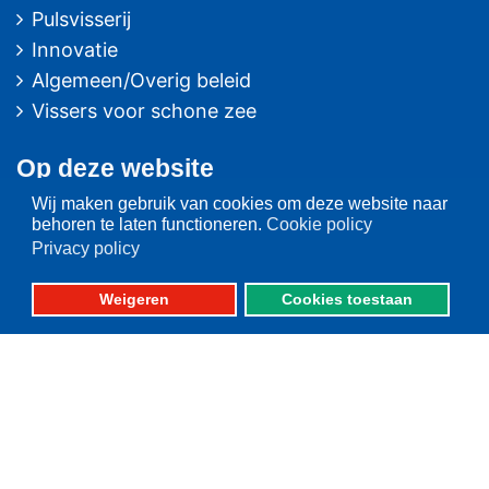
Pulsvisserij
Innovatie
Algemeen/Overig beleid
Vissers voor schone zee
Op deze website
Wij maken gebruik van cookies om deze website naar
Over VisNed
behoren te laten functioneren.
Cookie policy
PO's
Privacy policy
Vertegenwoordiging
Weigeren
Cookies toestaan
Contact
Nieuwsarchief
Contact
informatie
Postbus 59
8320 AB URK