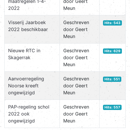
maatregelen 1-4-
door Geert
2022
Meun
Visserij Jaarboek
Geschreven
Hits: 543
2022 beschikbaar
door Geert
Meun
Nieuwe RTC in
Geschreven
Hits: 629
Skagerrak
door Geert
Meun
Aanvoerregeling
Geschreven
Hits: 551
Noorse kreeft
door Geert
ongewijzigd
Meun
PAP-regeling schol
Geschreven
Hits: 557
2022 ook
door Geert
ongewijzigd
Meun