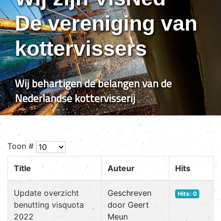
De vereniging van
kottervissers
Wij behartigen de belangen van de
Nederlandse kottervisserij
Toon #
Title
Auteur
Hits
Update overzicht
Geschreven
Hits: 0
benutting visquota
door Geert
2022
Meun