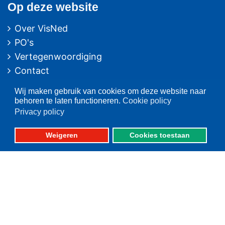
Op deze website
Over VisNed
PO's
Vertegenwoordiging
Contact
Nieuwsarchief
Wij maken gebruik van cookies om deze website naar
behoren te laten functioneren.
Cookie policy
Contact
informatie
Privacy policy
Postbus 59
Weigeren
Cookies toestaan
8320 AB URK
Bezoekadres:
Vlaak 12 URK
Telefoon: 0527-684141
Fax: 0527-684166