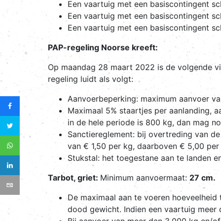
Een vaartuig met een basiscontingent sc
Een vaartuig met een basiscontingent s
Een vaartuig met een basiscontingent s
PAP-regeling Noorse kreeft:
Op maandag 28 maart 2022 is de volgende vi
regeling luidt als volgt:
Aanvoerbeperking: maximum aanvoer va
Maximaal 5% staartjes per aanlanding, a
in de hele periode is 800 kg, dan mag n
Sanctiereglement: bij overtreding van d
van € 1,50 per kg, daarboven € 5,00 per
Stukstal: het toegestane aan te landen en
Tarbot, griet:
Minimum aanvoermaat:
27 cm.
De maximaal aan te voeren hoeveelheid t
dood gewicht. Indien een vaartuig meer d
Bij aanvoer van meer dan 3.000 kg en/of