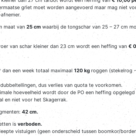
ndermaatse griet moet worden aangevoerd maar mag niet v
-afnemer.
um maat van
25 cm
waarbij de tongschar van 25 – 27 cm mo
nvoer van schar kleiner dan 23 cm wordt een heffing van
€ 0
er dan een week totaal maximaal
120 kg
roggen (stekelrog 
dubbeltellingen, dus verlies van quota te voorkomen.
imale hoeveelheid wordt door de PO een heffing opgeleg
l en niet voor het Skagerrak.
egmenten:
42 cm.
etten is
verboden.
leepte vistuigen (geen onderscheid tussen boomkor/borden