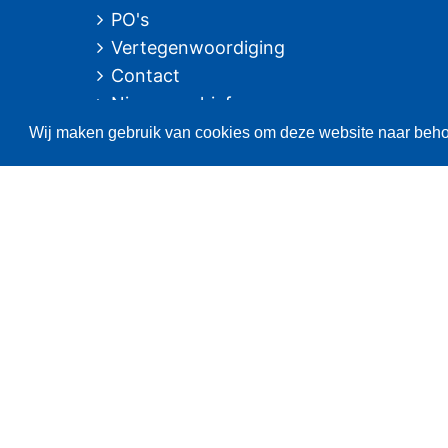
PO's
Vertegenwoordiging
Contact
Nieuwsarchief
Wij maken gebruik van cookies om deze website naar behor
[/column] [column size="1/5"]
Contact
informatie
Postbus 59
8320 AB URK
Bezoekadres:
Vlaak 12 URK
Telefoon: 0527-684141
Fax: 0527-684166
Fotografie: oa. Albert de Boer, Willem Ment den Heijer en Jacob van