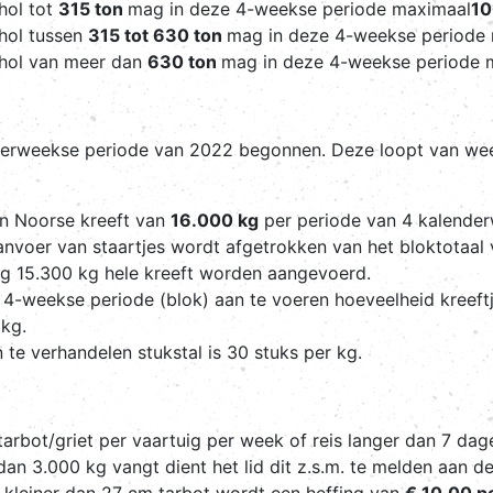
hol tot
315 ton
mag in deze 4-weekse periode maximaal
10
chol tussen
315 tot 630 ton
mag in deze 4-weekse periode
chol van meer dan
630 ton
mag in deze 4-weekse periode
erweekse periode van 2022 begonnen. Deze loopt van week
n Noorse kreeft van
16.000 kg
per periode van 4 kalende
anvoer van staartjes wordt afgetrokken van het bloktotaal 
og 15.300 kg hele kreeft worden aangevoerd.
e 4-weekse periode (blok) aan te voeren hoeveelheid kreeft
 kg.
 te verhandelen stukstal is 30 stuks per kg.
arbot/griet per vaartuig per week of reis langer dan 7 dag
an 3.000 kg vangt dient het lid dit z.s.m. te melden aan d
 kleiner dan 27 cm tarbot wordt een heffing van
€ 10,00 p