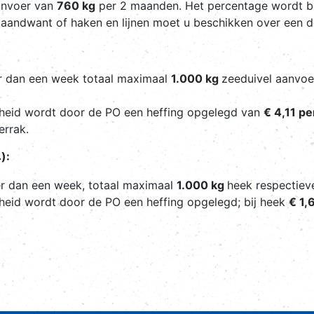
anvoer van
760 kg
per 2 maanden. Het percentage wordt
staandwant of haken en lijnen moet u beschikken over een
er dan een week totaal maximaal
1.000 kg
zeeduivel aanvo
lheid wordt door de PO een heffing opgelegd van
€ 4,11 pe
errak.
):
er dan een week, totaal maximaal
1.000 kg
heek respectieve
heid wordt door de PO een heffing opgelegd; bij heek
€ 1,