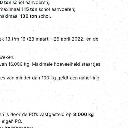
0 ton
schol aanvoeren;
 maximaal
115 ton
schol aanvoeren;
 maximaal
130 ton
schol.
 13 t/m 16 (28 maart – 25 april 2022) en de
rweken.
van 16.000 kg. Maximale hoeveelheid staartjes
jes van minder dan 100 kg geldt een naheffing
en is door de PO’s vastgesteld op
3.000 kg
e eigen PO.
er kg
toegepast.