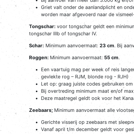
Griet valt onder de aanlandplicht en o
worden maar afgevoerd naar de vismeel
Tongschar:
voor tongschar geldt een minim
tongschar IIIb of tongschar IV.
Schar:
Minimum aanvoermaat:
23 cm
. Bij aa
Roggen:
Minimum aanvoermaat:
55 cm
.
Een vaartuig mag per week of reis lang
gevlekte rog – RJM, blonde rog - RJH)
Let op: graag juiste codes gebruiken om 
Bij overtreding minimum maat en/of max
Deze maatregel geldt ook voor het Kanaa
Zeebaars;
Minimum aanvoermaat alle vloots
Gerichte visserij op zeebaars met sleepn
Vanaf april t/m december geldt voor ges