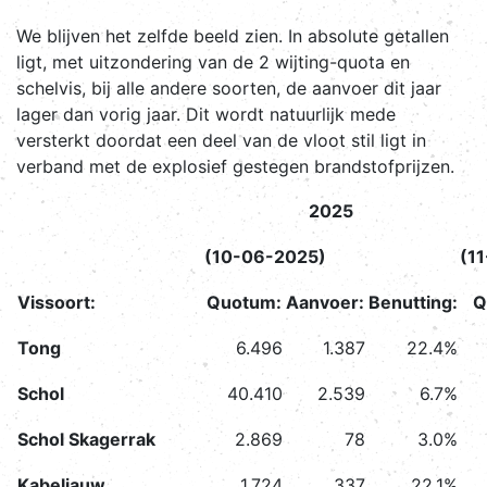
We blijven het zelfde beeld zien. In absolute getallen
ligt, met uitzondering van de 2 wijting-quota en
schelvis, bij alle andere soorten, de aanvoer dit jaar
lager dan vorig jaar. Dit wordt natuurlijk mede
versterkt doordat een deel van de vloot stil ligt in
verband met de explosief gestegen brandstofprijzen.
2025
(10-06-2025)
(1
Vissoort:
Quotum:
Aanvoer:
Benutting:
Q
Tong
6.496
1.387
22.4%
Schol
40.410
2.539
6.7%
Schol Skagerrak
2.869
78
3.0%
Kabeljauw
1.724
337
22.1%