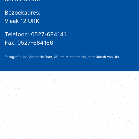
Bezoekadres:
Vlaak 12 URK
Telefoon: 0527-684141
Fax: 0527-684166
Fotografie: oa. Albert de Boer, Willem Ment den Heijer en Jacob van Urk