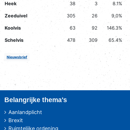
Heek
38
3
8.1%
Zeeduivel
305
26
9,0%
Koolvis
63
92
146.3%
Schelvis
478
309
65.4%
Nieuwsbrief
Belangrijke thema's
Aanlandplicht
Brexit
Ruimtelijke ordening