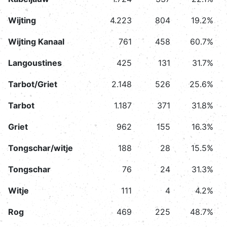
Wijting
4.223
804
19.2%
Wijting Kanaal
761
458
60.7%
Langoustines
425
131
31.7%
Tarbot/Griet
2.148
526
25.6%
Tarbot
1.187
371
31.8%
Griet
962
155
16.3%
Tongschar/witje
188
28
15.5%
Tongschar
76
24
31.3%
Witje
111
4
4.2%
Rog
469
225
48.7%