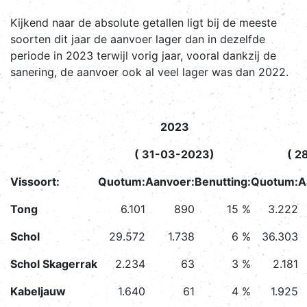
Kijkend naar de absolute getallen ligt bij de meeste
soorten dit jaar de aanvoer lager dan in dezelfde
periode in 2023 terwijl vorig jaar, vooral dankzij de
sanering, de aanvoer ook al veel lager was dan 2022.
2023
( 31-03-2023)
( 2
Vissoort:
Quotum:
Aanvoer:
Benutting:
Quotum:
A
Tong
6.101
890
15 %
3.222
Schol
29.572
1.738
6 %
36.303
Schol Skagerrak
2.234
63
3 %
2.181
Kabeljauw
1.640
61
4 %
1.925