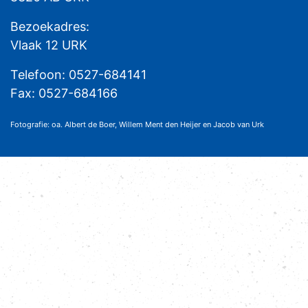
Bezoekadres:
Vlaak 12 URK
Telefoon: 0527-684141
Fax: 0527-684166
Fotografie: oa. Albert de Boer, Willem Ment den Heijer en Jacob van Urk