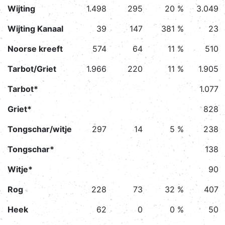
Wijting
1.498
295
20 %
3.049
Wijting Kanaal
39
147
381 %
23
Noorse kreeft
574
64
11 %
510
Tarbot/Griet
1.966
220
11 %
1.905
Tarbot*
1.077
Griet*
828
Tongschar/witje
297
14
5 %
238
Tongschar*
138
Witje*
90
Rog
228
73
32 %
407
Heek
62
0
0 %
50