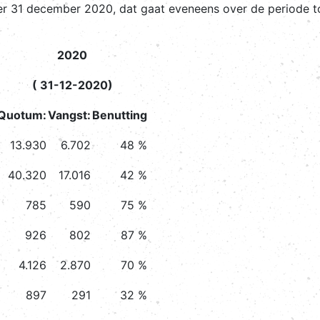
 per 31 december 2020, dat gaat eveneens over de periode t
2020
( 31-12-2020)
Quotum:
Vangst:
Benutting
13.930
6.702
48 %
40.320
17.016
42 %
785
590
75 %
926
802
87 %
4.126
2.870
70 %
897
291
32 %