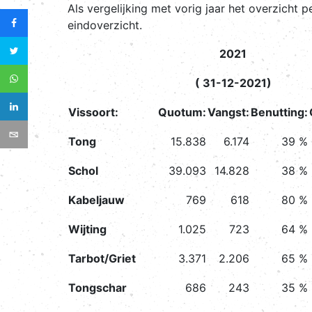
Als vergelijking met vorig jaar het overzicht
eindoverzicht.
2021
( 31-12-2021)
Vissoort:
Quotum:
Vangst:
Benutting:
Tong
15.838
6.174
39 %
Schol
39.093
14.828
38 %
Kabeljauw
769
618
80 %
Wijting
1.025
723
64 %
Tarbot/Griet
3.371
2.206
65 %
Tongschar
686
243
35 %