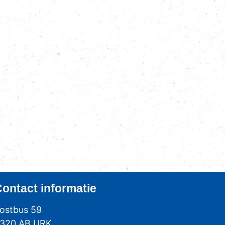
Contact
informatie
ostbus 59
320 AB URK