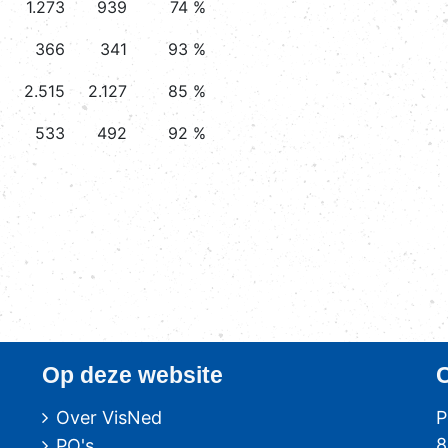
1.273
939
74 %
366
341
93 %
2.515
2.127
85 %
533
492
92 %
Op deze website
Over VisNed
P
8
PO's