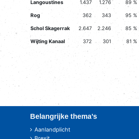
Langoustines
1.437
1.276
89 %
Rog
362
343
95 %
Schol Skagerrak
2.647
2.246
85 %
Wijting Kanaal
372
301
81 %
Belangrijke thema's
Aanlandplicht
Brexit