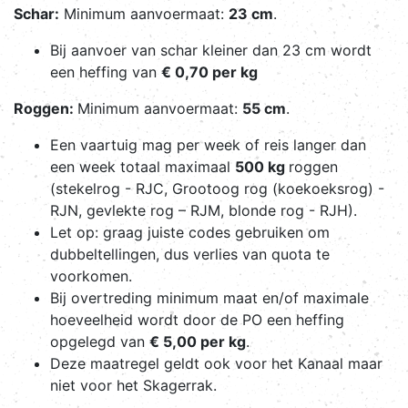
Schar:
Minimum aanvoermaat:
23 cm
.
Bij aanvoer van schar kleiner dan 23 cm wordt
een heffing van
€ 0,70 per kg
Roggen:
Minimum aanvoermaat:
55 cm
.
Een vaartuig mag per week of reis langer dan
een week totaal maximaal
500 kg
roggen
(stekelrog - RJC, Grootoog rog (koekoeksrog) -
RJN, gevlekte rog – RJM, blonde rog - RJH).
Let op: graag juiste codes gebruiken om
dubbeltellingen, dus verlies van quota te
voorkomen.
Bij overtreding minimum maat en/of maximale
hoeveelheid wordt door de PO een heffing
opgelegd van
€ 5,00 per kg
.
Deze maatregel geldt ook voor het Kanaal maar
niet voor het Skagerrak.