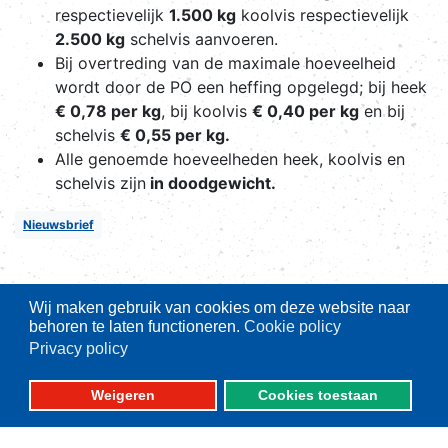
respectievelijk
1.500 kg
koolvis respectievelijk
2.500 kg
schelvis aanvoeren.
Bij overtreding van de maximale hoeveelheid
wordt door de PO een heffing opgelegd; bij heek
€ 0,78 per kg
, bij koolvis
€ 0,40 per kg
en bij
schelvis
€ 0,55 per kg.
Alle genoemde hoeveelheden heek, koolvis en
schelvis zijn
in doodgewicht.
Nieuwsbrief
Wij maken gebruik van cookies om deze website naar
behoren te laten functioneren.
Cookie policy
Privacy policy
Belangrijke thema's
Weigeren
Cookies toestaan
Aanlandplicht
Brexit