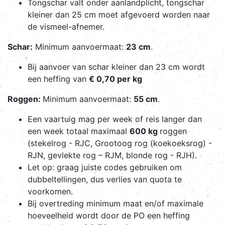
Tongschar valt onder aanlandplicht, tongschar
kleiner dan 25 cm moet afgevoerd worden naar
de vismeel-afnemer.
Schar:
Minimum aanvoermaat:
23 cm
.
Bij aanvoer van schar kleiner dan 23 cm wordt
een heffing van
€ 0,70 per kg
Roggen:
Minimum aanvoermaat:
55 cm
.
Een vaartuig mag per week of reis langer dan
een week totaal maximaal
600 kg
roggen
(stekelrog - RJC, Grootoog rog (koekoeksrog) -
RJN, gevlekte rog – RJM, blonde rog - RJH).
Let op: graag juiste codes gebruiken om
dubbeltellingen, dus verlies van quota te
voorkomen.
Bij overtreding minimum maat en/of maximale
hoeveelheid wordt door de PO een heffing