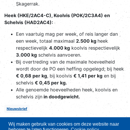
Skagerrak.
Heek (HKE/2AC4-C), Koolvis (POK/2C3A4) en
Schelvis (HAD2AC4):
Een vaartuig mag per week, of reis langer dan
een week, totaal maximaal
2.500 kg
heek
respectievelijk
4.000 kg
koolvis respectievelijk
3.000 kg
schelvis aanvoeren.
Bij overtreding van de maximale hoeveelheid
wordt door de PO een heffing opgelegd; bij heek
€ 0,68 per kg
, bij koolvis
€ 1,41 per kg
en bij
schelvis
€ 0,45 per kg.
Alle genoemde hoeveelheden heek, koolvis en
schelvis zijn
in doodgewicht.
Nieuwsbrief
Wij maken gebruik van cookies om deze website naar
behoren te laten functioneren.
Cookie policy