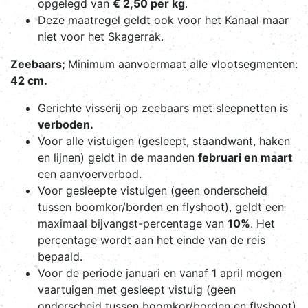
opgelegd van
€ 2,50 per kg
.
Deze maatregel geldt ook voor het Kanaal maar
niet voor het Skagerrak.
Zeebaars;
Minimum aanvoermaat alle vlootsegmenten:
42 cm.
Gerichte visserij op zeebaars met sleepnetten is
verboden.
Voor alle vistuigen (gesleept, staandwant, haken
en lijnen) geldt in de maanden
februari en maart
een aanvoerverbod.
Voor gesleepte vistuigen (geen onderscheid
tussen boomkor/borden en flyshoot), geldt een
maximaal bijvangst-percentage van
10%
. Het
percentage wordt aan het einde van de reis
bepaald.
Voor de periode januari en vanaf 1 april mogen
vaartuigen met gesleept vistuig (geen
onderscheid tussen boomkor/borden en flyshoot)