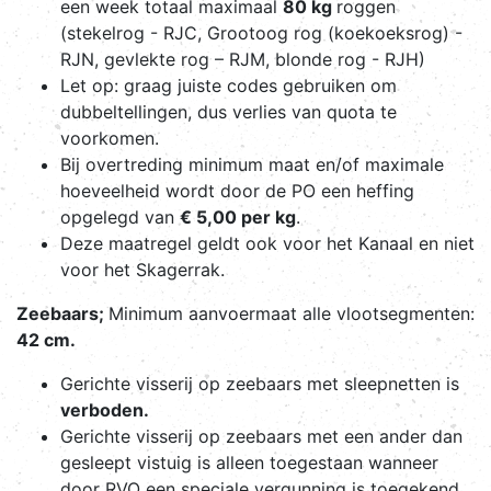
een week totaal maximaal
80 kg
roggen
(stekelrog - RJC, Grootoog rog (koekoeksrog) -
RJN, gevlekte rog – RJM, blonde rog - RJH)
Let op: graag juiste codes gebruiken om
dubbeltellingen, dus verlies van quota te
voorkomen.
Bij overtreding minimum maat en/of maximale
hoeveelheid wordt door de PO een heffing
opgelegd van
€ 5,00 per kg
.
Deze maatregel geldt ook voor het Kanaal en niet
voor het Skagerrak.
Zeebaars;
Minimum aanvoermaat alle vlootsegmenten:
42 cm.
Gerichte visserij op zeebaars met sleepnetten is
verboden.
Gerichte visserij op zeebaars met een ander dan
gesleept vistuig is alleen toegestaan wanneer
door RVO een speciale vergunning is toegekend.