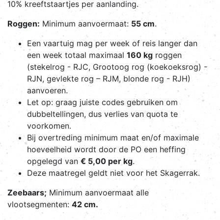
10% kreeftstaartjes per aanlanding.
Roggen:
Minimum aanvoermaat:
55 cm
.
Een vaartuig mag per week of reis langer dan
een week totaal maximaal
160 kg
roggen
(stekelrog - RJC, Grootoog rog (koekoeksrog) -
RJN, gevlekte rog – RJM, blonde rog - RJH)
aanvoeren.
Let op: graag juiste codes gebruiken om
dubbeltellingen, dus verlies van quota te
voorkomen.
Bij overtreding minimum maat en/of maximale
hoeveelheid wordt door de PO een heffing
opgelegd van
€ 5,00 per kg
.
Deze maatregel geldt niet voor het Skagerrak.
Zeebaars;
Minimum aanvoermaat alle
vlootsegmenten:
42 cm.