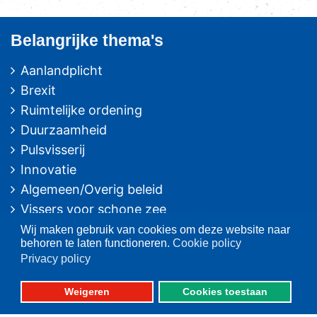
Belangrijke thema's
Aanlandplicht
Brexit
Ruimtelijke ordening
Duurzaamheid
Pulsvisserij
Innovatie
Algemeen/Overig beleid
Vissers voor schone zee
Wij maken gebruik van cookies om deze website naar
Op deze website
behoren te laten functioneren.
Cookie policy
Privacy policy
Over VisNed
PO's
Weigeren
Cookies toestaan
Vertegenwoordiging