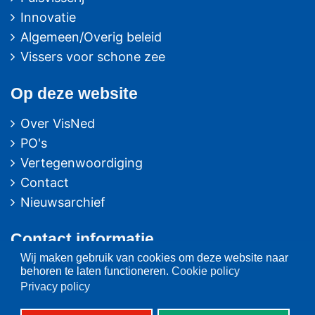
Innovatie
Algemeen/Overig beleid
Vissers voor schone zee
Op deze website
Over VisNed
PO's
Vertegenwoordiging
Contact
Nieuwsarchief
Contact
informatie
Wij maken gebruik van cookies om deze website naar
Postbus 59
behoren te laten functioneren.
Cookie policy
8320 AB URK
Privacy policy