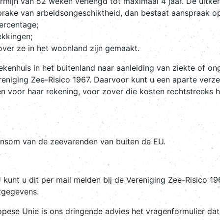
ermijn van 52 weken verlengd tot maximaal 4 jaar. De uitk
 sprake van arbeidsongeschiktheid, dan bestaat aanspraak o
ercentage;
ekkingen;
ver ze in het woonland zijn gemaakt.
enhuis in het buitenland naar aanleiding van ziekte of ong
ereniging Zee-Risico 1967. Daarvoor kunt u een aparte verze
 voor haar rekening, voor zover die kosten rechtstreeks h
oonsom van de zeevarenden van buiten de EU.
kunt u dit per mail melden bij de Vereniging Zee-Risico 19
tgegevens.
ese Unie is ons dringende advies het vragenformulier dat b