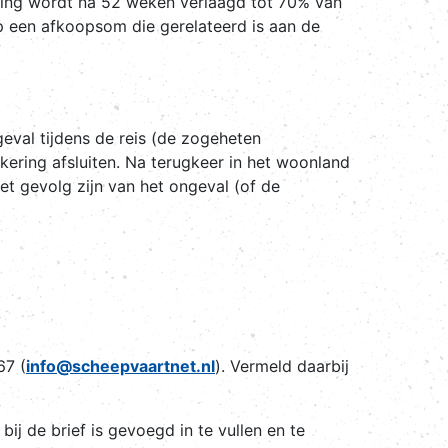
ering wordt na 52 weken verlaagd tot 70% van
p een afkoopsom die gerelateerd is aan de
eval tijdens de reis (de zogeheten
kering afsluiten. Na terugkeer in het woonland
et gevolg zijn van het ongeval (of de
67 (
info@scheepvaartnet.nl
). Vermeld daarbij
ij de brief is gevoegd in te vullen en te