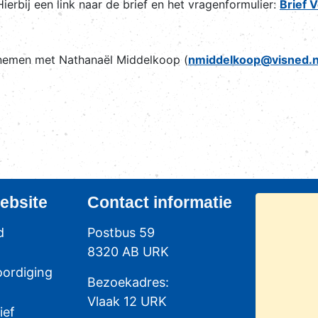
ierbij een link naar de brief en het vragenformulier:
Brief 
opnemen met Nathanaël Middelkoop (
nmiddelkoop@visned.n
ebsite
Contact
informatie
d
Postbus 59
8320 AB URK
ordiging
Bezoekadres:
Vlaak 12 URK
ief