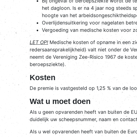
Bij ongeval of beroepsziekte wordt de t
het dagloon. Is er na 4 jaar nog steeds
hoogte van het arbeidsongeschiktheidsp
Overlijdensuitkering voor nagelaten betr
Vergoeding van medische kosten voor zo
LET OP!
Medische kosten of opname in een ziek
redersaansprakelijkheid) valt niet onder de V
neemt de Vereniging Zee-Risico 1967 de kosten
beroepsziekte).
Kosten
De premie is vastgesteld op 1,25 % van de l
Wat u moet doen
Als u geen opvarenden heeft van buiten de EU 
duidelijk uw scheepsnummer, naam en contac
Als u wel opvarenden heeft van buiten de Europ