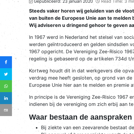
Gepubliceerd: 23 januari 2020
Read Time: 3 mi
Steeds vaker horen wij geluiden van de vloot 
van buiten de Europese Unie aan te melden b
Wij adviseren u dringend gehoor te geven a
In 1967 werd in Nederland het stelsel van so
werden geïntroduceerd en gelden sindsdien v
1967 opgericht. De Vereniging Zee-Risico 196
regeling is gebaseerd op de artikelen 734d t/
Kortweg houdt dit in dat werkgevers die opva
verdrag mee heeft gesloten, op grond van de we
Europese Unie hier aan te melden en premie a
In principe is de Vereniging Zee-Risico 196
indienen bij de vereniging om zich erbij aan te 
Waar bestaan de aanspraken 
Bij ziekte van een zeevarende bestaat d