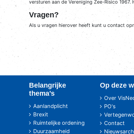
versturen aan de Vereniging Zee-Risico 1967. H
Vragen?
Als u vragen hierover heeft kunt u contact 
Belangrijke
Op deze w
thema's
Over VisNe
Aanlandplicht
PO's
Brexit
Vertegenwo
Ruimtelijke ordening
Contact
Duurzaamheid
Nieuwsarch