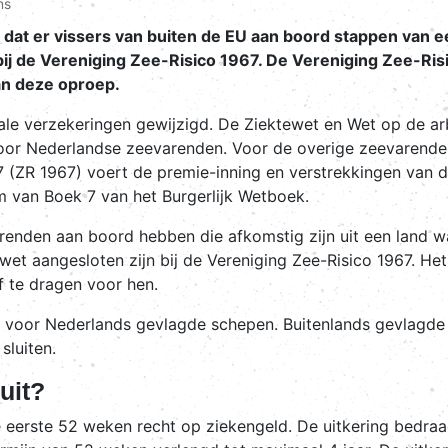
ns
dat er vissers van buiten de EU aan boord stappen van een 
ij de Vereniging Zee-Risico 1967. De Vereniging Zee-Risi
an deze oproep.
ciale verzekeringen gewijzigd. De Ziektewet en Wet op de 
oor Nederlandse zeevarenden. Voor de overige zeevarenden 
7 (ZR 1967) voert de premie-inning en verstrekkingen van d
m van Boek 7 van het Burgerlijk Wetboek.
renden aan boord hebben die afkomstig zijn uit een land 
t aangesloten zijn bij de Vereniging Zee-Risico 1967. Het 
f te dragen voor hen.
7 er voor Nederlands gevlagde schepen. Buitenlands gevlag
sluiten.
uit?
e eerste 52 weken recht op ziekengeld. De uitkering bedra