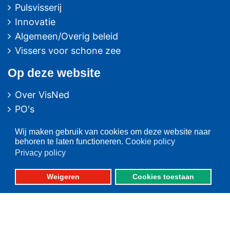
Pulsvisserij
Innovatie
Algemeen/Overig beleid
Vissers voor schone zee
Op deze website
Over VisNed
PO's
Vertegenwoordiging
Wij maken gebruik van cookies om deze website naar
Contact
behoren te laten functioneren.
Cookie policy
Nieuwsarchief
Privacy policy
Contact
informatie
Weigeren
Cookies toestaan
Postbus 59
8320 AB URK