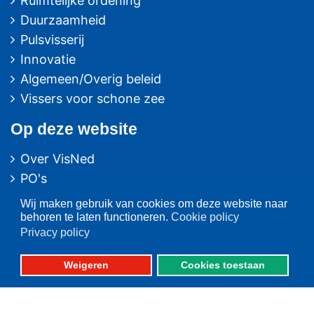
Ruimtelijke ordening
Duurzaamheid
Pulsvisserij
Innovatie
Algemeen/Overig beleid
Vissers voor schone zee
Op deze website
Over VisNed
PO's
Vertegenwoordiging
Wij maken gebruik van cookies om deze website naar
Contact
behoren te laten functioneren.
Cookie policy
Privacy policy
Nieuwsarchief
Contact
informatie
Weigeren
Cookies toestaan
Postbus 59