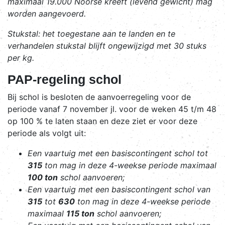
maximaal 19.000 Noorse kreeft (levend gewicht) mag
worden aangevoerd.
Stukstal
: het toegestane aan te landen en te
verhandelen stukstal blijft ongewijzigd met 30 stuks
per kg.
PAP-regeling schol
Bij schol is besloten de aanvoerregeling voor de
periode vanaf 7 november jl. voor de weken 45 t/m 48
op 100 % te laten staan en deze ziet er voor deze
periode als volgt uit:
Een vaartuig met een basiscontingent schol tot
315
ton mag in deze 4-weekse periode maximaal
100 ton
schol aanvoeren;
Een vaartuig met een basiscontingent schol van
315
tot
630
ton mag in deze 4-weekse periode
maximaal
115 ton
schol aanvoeren;