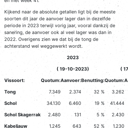
en met week 41.
Kijkend naar de absolute getallen ligt bij de meeste
soorten dit jaar de aanvoer lager dan in dezelfde
periode in 2023 terwijl vorig jaar, vooral dankzij de
sanering, de aanvoer ook al veel lager was dan in
2022. Overigens zien we dat bij de tong de
achterstand wel weggewerkt wordt.
2023
( 19-10-2023)
( 1
Vissoort:
Quotum:
Aanvoer:
Benutting:
Quotum:
A
Tong
7.349
2.374
32 %
3.262
Schol
34.130
6.460
19 %
41.444
Schol Skagerrak
2.480
131
5 %
2.430
Kabeljauw
1.245
643
52 %
1.230