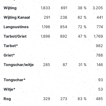
Wijting
1.833
691
38 %
3.205
Wijting Kanaal
291
238
82 %
441
Langoustines
1.196
854
72 %
774
Tarbot/Griet
1.896
892
47 %
1.769
Tarbot*
982
Griet*
788
Tongschar/witje
285
87
31 %
146
Tongschar*
93
Witje*
53
Rog
329
273
83 %
485