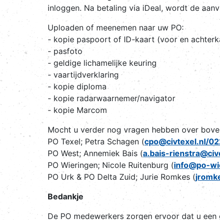
inloggen. Na betaling via iDeal, wordt de aa
Uploaden of meenemen naar uw PO:
- kopie paspoort of ID-kaart (voor en achterk
- pasfoto
- geldige lichamelijke keuring
- vaartijdverklaring
- kopie diploma
- kopie radarwaarnemer/navigator
- kopie Marcom
Mocht u verder nog vragen hebben over bove
PO Texel; Petra Schagen (
cpo@civtexel.nl/0
PO West; Annemiek Bais (
a.bais-rienstra@ci
PO Wieringen; Nicole Ruitenburg (
info@po-wi
PO Urk & PO Delta Zuid; Jurie Romkes (
jromk
Bedankje
De PO medewerkers zorgen ervoor dat u een 