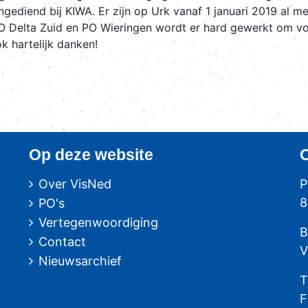
ingediend bij KIWA. Er zijn op Urk vanaf 1 januari 2019 a
O Delta Zuid en PO Wieringen wordt er hard gewerkt om vo
 hartelijk danken!
Op deze website
Over VisNed
P
8
PO's
Vertegenwoordiging
B
Contact
V
Nieuwsarchief
T
F