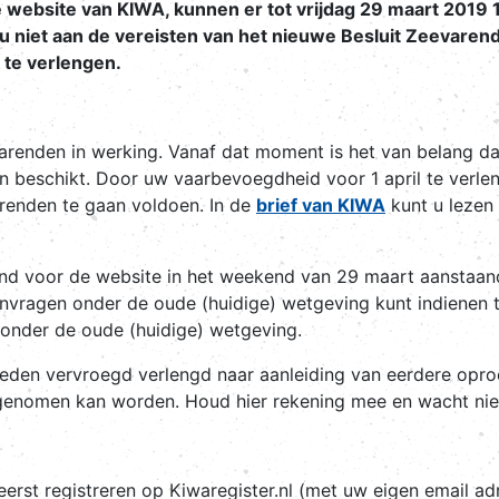
site van KIWA, kunnen er tot vrijdag 29 maart 2019 1
 niet aan de vereisten van het nieuwe Besluit Zeevaren
 te verlengen.
varenden in werking. Vanaf dat moment is het van belang da
n beschikt. Door uw vaarbevoegdheid voor 1 april te verleng
arenden te gaan voldoen. In de
brief van KIWA
kunt u lezen 
 voor de website in het weekend van 29 maart aanstaan
nvragen onder de oude (huidige) wetgeving kunt indienen to
 onder de oude (huidige) wetgeving.
heden vervroegd verlengd naar aanleiding van eerdere opr
genomen kan worden. Houd hier rekening mee en wacht nie
rst registreren op Kiwaregister.nl (met uw eigen email ad