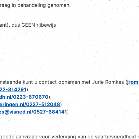
nvraag in behandeling genomen.
ant), dus GEEN rijbewijs
nstaande kunt u contact opnemen met Jurie Romkes (
jrom
222-314291
)
vdh.nl/0223-670670
)
eringen.nl/0227-512048
)
es@visned.nl/0527-684141
)
goede aanvraag voor verlenging van de vaarbevoegdheid