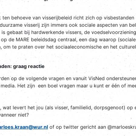
en behoeve van visserijbeleid richt zich op visbestanden e
duurzame visserij zijn immers ook sociale aspecten van be
s gebaat bij hardwerkende vissers, de voedselvoorziening 
t op de MARE beleidsdag centraal, een dag waarop (social
om te praten over het sociaaleconomische en het culturele
den: graag reactie
den op de volgende vragen en vanuit VisNed ondersteunen 
le media. Het zijn een boel vragen maar u kunt er één of me
, wat levert het jou (als visser, familielid, dorpsgenoot) o
wanneer niet?
rloes.kraan@wur.nl
of op twitter gericht aan @marloeskr