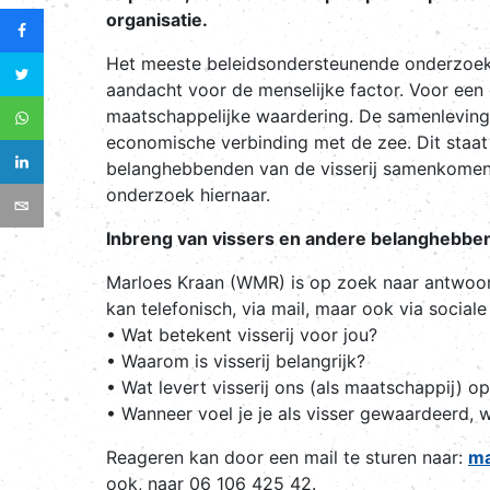
organisatie.
Het meeste beleidsondersteunende onderzoek t
aandacht voor de menselijke factor. Voor een 
maatschappelijke waardering. De samenleving i
economische verbinding met de zee. Dit staa
belanghebbenden van de visserij samenkomen, 
onderzoek hiernaar.
Inbreng van vissers en andere belanghebben
Marloes Kraan (WMR) is op zoek naar antwoor
kan telefonisch, via mail, maar ook via socia
• Wat betekent visserij voor jou?
• Waarom is visserij belangrijk?
• Wat levert visserij ons (als maatschappij) op
• Wanneer voel je je als visser gewaardeerd, 
Reageren kan door een mail te sturen naar:
ma
ook, naar 06 106 425 42.