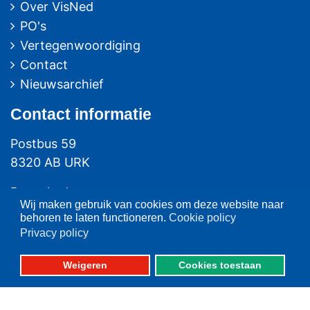
Over VisNed
PO's
Vertegenwoordiging
Contact
Nieuwsarchief
Contact
informatie
Postbus 59
8320 AB URK
Bezoekadres:
Wij maken gebruik van cookies om deze website naar
Vlaak 12 URK
behoren te laten functioneren.
Cookie policy
Privacy policy
Telefoon: 0527-684141
Fax: 0527-684166
Weigeren
Cookies toestaan
Fotografie: oa. Albert de Boer, Willem Ment den Heijer en Jacob van Urk