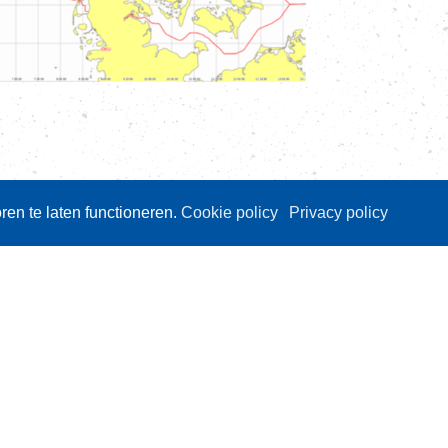
en te laten functioneren.
Cookie policy
Privacy policy
Op deze website
Over VisNed
P
8
PO's
Vertegenwoordiging
B
Contact
V
Nieuwsarchief
T