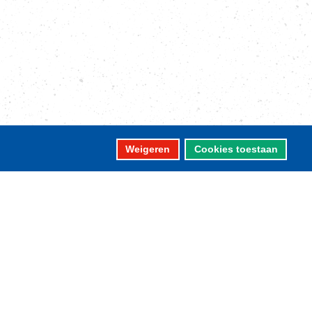
Weigeren
Cookies toestaan
Contact
informatie
ostbus 59
320 AB URK
ezoekadres:
laak 12 URK
elefoon: 0527-684141