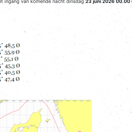
met ingang van komende nacht dinsdag
23 juni 2026 00.00 
: