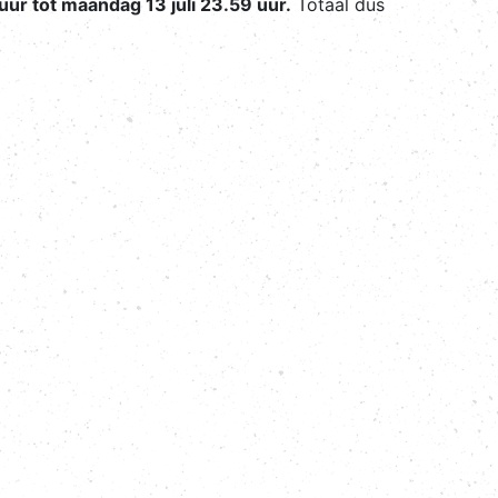
uur tot maandag 13 juli 23.59 uur.
Totaal dus