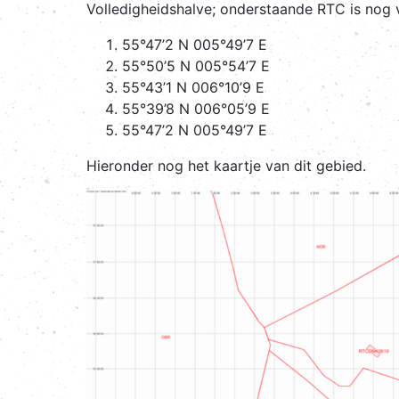
Volledigheidshalve; onderstaande RTC is nog 
55°47’2 N 005°49’7 E
55°50’5 N 005°54’7 E
55°43’1 N 006°10’9 E
55°39’8 N 006°05’9 E
55°47’2 N 005°49’7 E
Hieronder nog het kaartje van dit gebied.