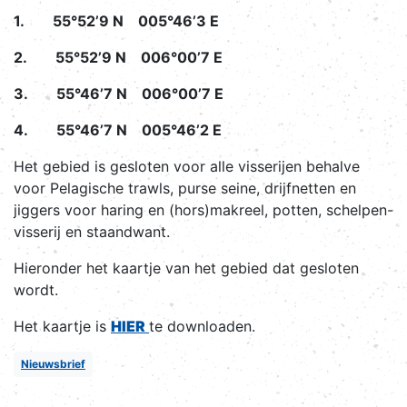
1. 55°52’9 N 005°46’3 E
2. 55°52’9 N 006°00’7 E
3. 55°46’7 N 006°00’7 E
4. 55°46’7 N 005°46’2 E
Het gebied is gesloten voor alle visserijen behalve
voor Pelagische trawls, purse seine, drijfnetten en
jiggers voor haring en (hors)makreel, potten, schelpen-
visserij en staandwant.
Hieronder het kaartje van het gebied dat gesloten
wordt.
Het kaartje is
HIER
te downloaden.
Nieuwsbrief