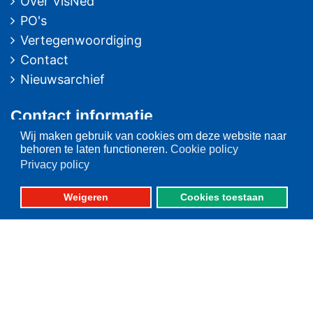
Over VisNed
PO's
Vertegenwoordiging
Contact
Nieuwsarchief
Contact
informatie
Wij maken gebruik van cookies om deze website naar
Postbus 59
behoren te laten functioneren.
Cookie policy
8320 AB URK
Privacy policy
Bezoekadres:
Weigeren
Cookies toestaan
Vlaak 12 URK
Telefoon: 0527-684141
Fax: 0527-684166
Fotografie: oa. Albert de Boer, Willem Ment den Heijer en Jacob van Urk