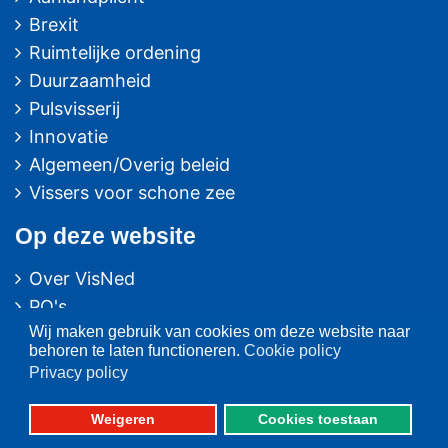
Brexit
Ruimtelijke ordening
Duurzaamheid
Pulsvisserij
Innovatie
Algemeen/Overig beleid
Vissers voor schone zee
Op deze website
Over VisNed
PO's
Wij maken gebruik van cookies om deze website naar
Vertegenwoordiging
behoren te laten functioneren.
Cookie policy
Contact
Privacy policy
Nieuwsarchief
Weigeren
Cookies toestaan
Contact
informatie