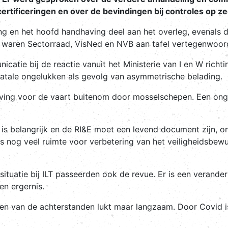
ertificeringen en over de bevindingen bij controles op ze
ng en het hoofd handhaving deel aan het overleg, evenals
or waren Sectorraad, VisNed en NVB aan tafel vertegenwoor
catie bij de reactie vanuit het Ministerie van I en W richt
 fatale ongelukken als gevolg van asymmetrische belading.
ving voor de vaart buitenom door mosselschepen. Een ongew
d is belangrijk en de RI&E moet een levend document zijn, 
Er is nog veel ruimte voor verbetering van het veiligheidsbew
situatie bij ILT passeerden ook de revue. Er is een verande
en ergernis.
len van de achterstanden lukt maar langzaam. Door Covid i