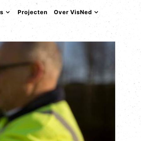
rs
Projecten
Over VisNed