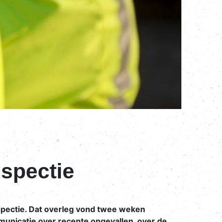
nspectie
spectie. Dat overleg vond twee weken
municatie over recente ongevallen, over de