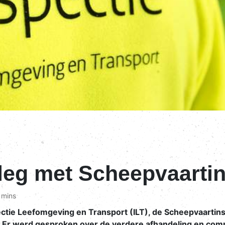
rleg met Scheepvaarti
 mins
ectie Leefomgeving en Transport (ILT), de Scheepvaartin
s. Er werd gesproken over de verdere afhandeling en com