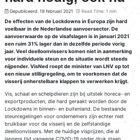
Gepubliceerd: 19 februari 2021
Read Time: 1 min
De effecten van de Lockdowns in Europa zijn hard
voelbaar in de Nederlandse aanvoersector. De
aanvoerwaarde op de visafslagen is in januari 2021
een ruim 31% lager dan in dezelfde periode vorig
jaar. Veel deelloonvissers komen niet in aanmerking
voor individuele steun en de situatie wordt steeds
nijpender. VisNed roept de minister van LNV op tot
een nieuw stilligregeling, om te voorkomen dat de
visserij onherstelbare klappen te verwerken krijgt.
Vis, schaal en schelpdieren zijn bij uitstek horeca- en
exportproducten, die hard geraakt worden door de
Lockdowns in binnen- en buitenland. De bestaande
steunregelingen voor ondernemers zijn echter niet
bruikbaar voor de visserij en de zelfstandige
deelloonvissers. Met de huidige visprijzen, die al
langere tijd vanwege COVID-19 onder druk staan,