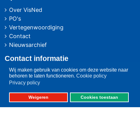
Over VisNed
PO's
Vertegenwoordiging
Contact
Nieuwsarchief
Contact
informatie
Wij maken gebruik van cookies om deze website naar
Postbus 59
behoren te laten functioneren.
Cookie policy
8320 AB URK
Privacy policy
Bezoekadres:
Weigeren
Cookies toestaan
Vlaak 12 URK
Telefoon: 0527-684141
Fax: 0527-684166
Fotografie: oa. Albert de Boer, Willem Ment den Heijer en Jacob van Urk