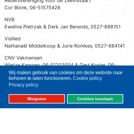
Redersvereniging voor de Zeevisvaart
Cor Blonk, 06-51575426
NVB
Ewelina Pietrzak & Derk Jan Berends, 0527-698151
VisNed
Nathanaël Middelkoop & Jurie Romkes, 0527-684141
CNV Vakmensen
Wietze Kampen, 06-51203004 & Gert Koster, 06-
51394587
Wij maken gebruik van cookies om deze website naar
behoren te laten functioneren.
Cookie policy
Privacy policy
Weigeren
Cookies toestaan
Belangrijke thema's
Aanlandplicht