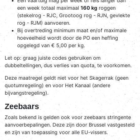
Een vaartuig mag per week of reis langer dan
een week totaal maximaal
160 kg
roggen
(stekelrog - RJC, Grootoog rog - RJN, gevlekte
rog - RJM) aanvoeren.
Bij overtreding minimum maat en/of maximale
hoeveelheid wordt door de PO een heffing
opgelegd van € 5,00 per kg.
Let op: graag juiste codes gebruiken om
dubbeltellingen, dus verlies van quota, te voorkomen.
Deze maatregel geldt niet voor het Skagerrak (geen
quotumregeling) en voor Het Kanaal (andere
bijvangstregeling).
Zeebaars
Zoals bekend is gelden ook voor zeebaars stringente
aanvoerbepalingen. Deze zijn door Brussel vastgesteld
en zijn van toepassing voor alle EU-vissers.