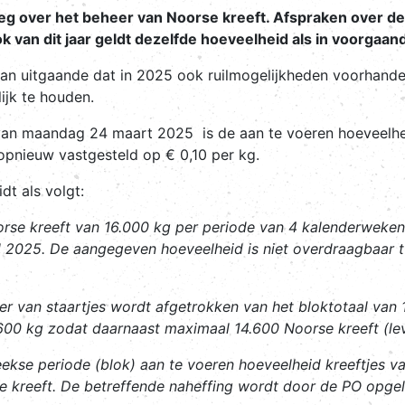
eg over het beheer van Noorse kreeft. Afspraken over d
 van dit jaar geldt dezelfde hoeveelheid als in voorgaan
an uitgaande dat in 2025 ook ruilmogelijkheden voorhande
ijk te houden.
 van maandag 24 maart 2025 is de aan te voeren hoeveelh
 opnieuw vastgesteld op € 0,10 per kg.
dt als volgt:
se kreeft van 16.000 kg per periode van 4 kalenderweken
2025. De aangegeven hoeveelheid is niet overdraagbaar t
r van staartjes wordt afgetrokken van het bloktotaal van 
1.600 kg zodat daarnaast maximaal 14.600 Noorse kreeft (
eekse periode (blok) aan te voeren hoeveelheid kreeftjes v
e kreeft. De betreffende naheffing wordt door de PO opge