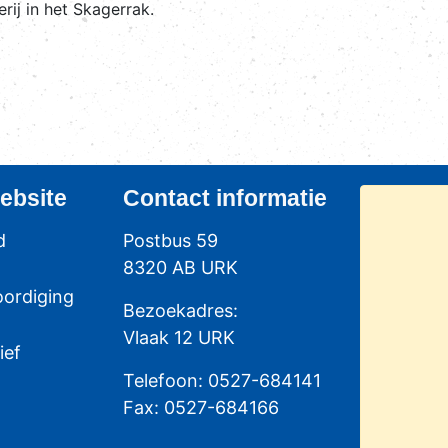
rij in het Skagerrak.
ebsite
Contact
informatie
d
Postbus 59
8320 AB URK
ordiging
Bezoekadres:
Vlaak 12 URK
ief
Telefoon: 0527-684141
Fax: 0527-684166