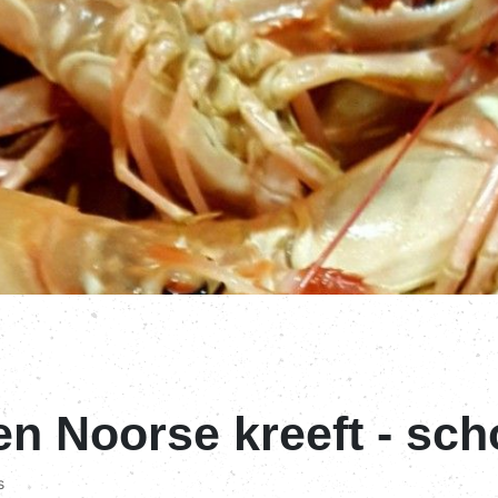
n Noorse kreeft - scho
s