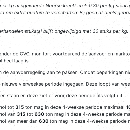
10 per kg aangevoerde Noorse kreeft en € 0,30 per kg staar
ld om extra quotum te verschaffen. Bij geen of deels gebr
erhandelen stukstal blijft ongewijzigd met 30 stuks per kg.
onder de CVO, monitort voortdurend de aanvoer en markton
 heel laag is.
e aanvoerregeling aan te passen. Omdat beperkingen niet 
nieuwe vierweekse periode ingegaan. Deze loopt van week 
en staan en deze ziet er voor deze periode als volgt uit:
hol tot
315
ton mag in deze 4-weekse periode maximaal
1
chol van
315
tot
630
ton mag in deze 4-weekse periode m
chol van meer dan
630
ton mag in deze 4-weekse periode