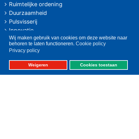
Ruimtelijke ordening
Duurzaamheid
Pulsvisserij
Innovatie
Wij maken gebruik van cookies om deze website naar
Algemeen/Overig beleid
behoren te laten functioneren.
Cookie policy
Vissers voor schone zee
Privacy policy
Op deze website
Weigeren
Cookies toestaan
Over VisNed
PO's
Vertegenwoordiging
Contact
Nieuwsarchief
Contact
informatie
Postbus 59